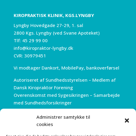
KIROPRAKTISK KLINIK, KGS.LYNGBY
Lyngby Hovedgade 27-29, 1. sal
2800 Kgs. Lyngby (ved Svane Apoteket)
Tlf:
45 29 99 00
info@kiropraktor-lyngby.dk
CVR: 30979451
Vi modtager Dankort, MobilePay, bankoverførsel
Autoriseret af Sundhedsstyrelsen – Medlem af
Dansk Kiropraktor Forening
Overenskomst med Sygesikringen – Samarbejde
med Sundhedsforsikringer
Administrer samtykke til
ÅBNINGSTIDER
cookies
Mandag 7.30 – 18.00