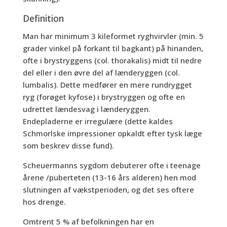
Definition
Man har minimum 3 kileformet ryghvirvler (min. 5
grader vinkel på forkant til bagkant) på hinanden,
ofte i brystryggens (col. thorakalis) midt til nedre
del eller i den øvre del af lænderyggen (col.
lumbalis). Dette medfører en mere rundrygget
ryg (forøget kyfose) i brystryggen og ofte en
udrettet lændesvag i lænderyggen.
Endepladerne er irregulære (dette kaldes
Schmorlske impressioner opkaldt efter tysk læge
som beskrev disse fund).
Scheuermanns sygdom debuterer ofte i teenage
årene /puberteten (13-16 års alderen) hen mod
slutningen af vækstperioden, og det ses oftere
hos drenge.
Omtrent 5 % af befolkningen har en