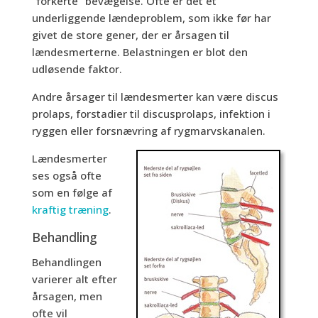
”forkerte” bevægelse. Ofte er det et
underliggende lændeproblem, som ikke før har
givet de store gener, der er årsagen til
lændesmerterne. Belastningen er blot den
udløsende faktor.
Andre årsager til lændesmerter kan være discus
prolaps, forstadier til discusprolaps, infektion i
ryggen eller forsnævring af rygmarvskanalen.
Lændesmerter
ses også ofte
som en følge af
kraftig træning
.
Behandling
Behandlingen
varierer alt efter
årsagen, men
ofte vil