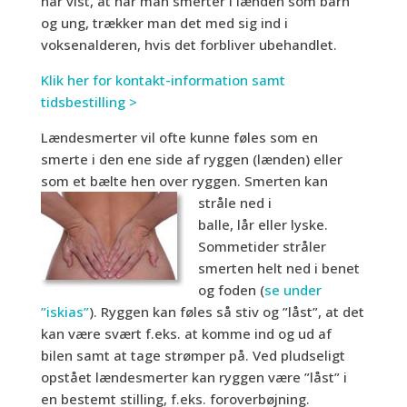
har vist, at har man smerter i lænden som barn
og ung, trækker man det med sig ind i
voksenalderen, hvis det forbliver ubehandlet.
Klik her for kontakt-information samt
tidsbestilling >
Lændesmerter vil ofte kunne føles som en
smerte i den ene side af ryggen (lænden) eller
som et bælte hen over ryggen. Smerten kan
stråle ned i
balle, lår eller lyske.
Sommetider stråler
smerten helt ned i benet
og foden (
se under
”iskias”
). Ryggen kan føles så stiv og ”låst”, at det
kan være svært f.eks. at komme ind og ud af
bilen samt at tage strømper på. Ved pludseligt
opstået lændesmerter kan ryggen være ”låst” i
en bestemt stilling, f.eks. foroverbøjning.