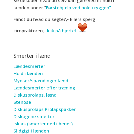
Se desuden hvad du selv kan gøre ved et hold i
lænden under ”
Førstehjælp ved hold i ryggen”
.
Fandt du hvad du søgte?,- Ellers spørg
kiropraktoren,-
klik på hjertet.
Smerter i lænd
Lændesmerter
Hold i lænden
Myoser/spændinger lænd
Lændesmerter efter træning
Diskusprolaps, lænd
Stenose
Diskusprolaps Prolapspakken
Diskogene smerter
Iskias (smerter ned i benet)
Slidgigt i lænden