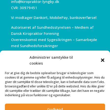
info@kiropraktor-lyngby.dk
CVR: 30979451
Vi modtager Dankort, MobilePay, bankoverførsel
Autoriseret af Sundhedsstyrelsen – Medlem af
Dansk Kiropraktor Forening
Overenskomst med Sygesikringen – Samarbejde
med Sundhedsforsikringer
Administrer samtykke til
ÅBNINGSTIDER
cookies
Mandag 7.30 – 18.00
For at give dig de bedste oplevelser bruger vi teknologier som
Tirsdag 7:30 – 18.00
cookies til at gemme og/eller få adgang til enhedsoplysninger. Hvis du
Onsdag 7:30 – 18.00
giver dit samtykke til disse teknologier, kan vi behandle data som f.eks.
browsingadfærd eller unikke ID'er på dette websted. Hvis du ikke giver
Torsdag 7:30 – 18.00
dit samtykke eller trækker dit samtykke tilbage, kan det have en negativ
Fredag 7.30 – 15.00
indvirkning på visse funktioner og egenskaber.
Telefonerne åbner alle dage kl. 8.00
Godkend