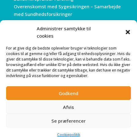
Overenskomst med Sygesikringen – Samarbejde
med Sundhedsforsikringer
Administrer samtykke til
ÅBNINGSTIDER
cookies
Mandag 7.30 – 18.00
For at give dig de bedste oplevelser bruger vi teknologier som
Tirsdag 7:30 – 18.00
cookies til at gemme og/eller få adgang til enhedsoplysninger. Hvis du
Onsdag 7:30 – 18.00
giver dit samtykke til disse teknologier, kan vi behandle data som f.eks.
browsingadfærd eller unikke ID'er på dette websted. Hvis du ikke giver
Torsdag 7:30 – 18.00
dit samtykke eller trækker dit samtykke tilbage, kan det have en negativ
Fredag 7.30 – 15.00
indvirkning på visse funktioner og egenskaber.
Telefonerne åbner alle dage kl. 8.00
Godkend
Afvis
Se præferencer
© Kiropraktisk Klinik Kgs Lyngby
Cookiepolitik