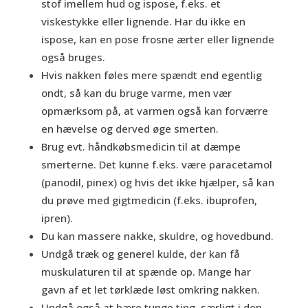
stof imellem hud og ispose, f.eks. et
viskestykke eller lignende. Har du ikke en
ispose, kan en pose frosne ærter eller lignende
også bruges.
Hvis nakken føles mere spændt end egentlig
ondt, så kan du bruge varme, men vær
opmærksom på, at varmen også kan forværre
en hævelse og derved øge smerten.
Brug evt. håndkøbsmedicin til at dæmpe
smerterne. Det kunne f.eks. være paracetamol
(panodil, pinex) og hvis det ikke hjælper, så kan
du prøve med gigtmedicin (f.eks. ibuprofen,
ipren).
Du kan massere nakke, skuldre, og hovedbund.
Undgå træk og generel kulde, der kan få
muskulaturen til at spænde op. Mange har
gavn af et let tørklæde løst omkring nakken.
Undgå også at bære tunge ting, særligt i den