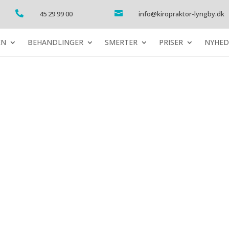

45 29 99 00

info@kiropraktor-lyngby.dk
EN
BEHANDLINGER
SMERTER
PRISER
NYHED