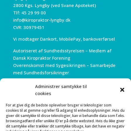
2800 Kgs. Lyngby (ved Svane Apoteket)
Tlf:
45 29 99 00
info@kiropraktor-lyngby.dk
CVR: 30979451
Vi modtager Dankort, MobilePay, bankoverførsel
Autoriseret af Sundhedsstyrelsen – Medlem af
Dansk Kiropraktor Forening
Overenskomst med Sygesikringen – Samarbejde
med Sundhedsforsikringer
Administrer samtykke til
ÅBNINGSTIDER
cookies
Mandag 7.30 – 18.00
For at give dig de bedste oplevelser bruger vi teknologier som
Tirsdag 7:30 – 18.00
cookies til at gemme og/eller få adgang til enhedsoplysninger. Hvis du
Onsdag 7:30 – 18.00
giver dit samtykke til disse teknologier, kan vi behandle data som f.eks.
browsingadfærd eller unikke ID'er på dette websted. Hvis du ikke giver
Torsdag 7:30 – 18.00
dit samtykke eller trækker dit samtykke tilbage, kan det have en negativ
Fredag 7.30 – 15.00