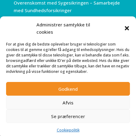
Overenskomst med Sygesikringen – Samarbejde
med Sundhedsforsikringer
Administrer samtykke til
ÅBNINGSTIDER
cookies
Mandag 7.30 – 18.00
For at give dig de bedste oplevelser bruger vi teknologier som
Tirsdag 7:30 – 18.00
cookies til at gemme og/eller få adgang til enhedsoplysninger. Hvis du
Onsdag 7:30 – 18.00
giver dit samtykke til disse teknologier, kan vi behandle data som f.eks.
browsingadfærd eller unikke ID'er på dette websted. Hvis du ikke giver
Torsdag 7:30 – 18.00
dit samtykke eller trækker dit samtykke tilbage, kan det have en negativ
Fredag 7.30 – 15.00
indvirkning på visse funktioner og egenskaber.
Telefonerne åbner alle dage kl. 8.00
Godkend
Afvis
Se præferencer
© Kiropraktisk Klinik Kgs Lyngby
Cookiepolitik